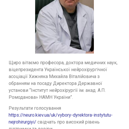
Щиро вітаємо професора, доктора медичних наук,
віцепрезидента Української нейрохірургічної
асоціації Хижняка Михайла Віталійовича з
обранням на посаду Директора Державної
установи “Інститут нейрохірургії ім. акад. А.П.
Ромоданова» НАМН України”.
Результати голосування
https://neuro.kiev.ua/uk/vybory-dyrektora-instytutu-
nejrohirurgiyi/
свідчать про високий рівень
підтримки та довіри.