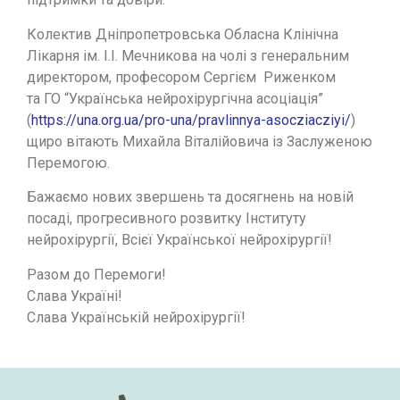
Колектив Дніпропетровська Обласна Клінічна
Лікарня ім. І.І. Мечникова на чолі з генеральним
директором, професором Сергієм Риженком
та ГО “Українська нейрохірургічна асоціація”
(
https://una.org.ua/pro-una/pravlinnya-asocziacziyi/
)
щиро вітають Михайла Віталійовича із Заслуженою
Перемогою.
Бажаємо нових звершень та досягнень на новій
посаді, прогресивного розвитку Інституту
нейрохірургії, Всієї Української нейрохірургії!
Разом до Перемоги!
Слава Україні!
Слава Українській нейрохірургії!