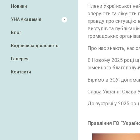
Члени Української ней
Новини
оперують та лікують 
УНА Академія
правду про ситуацію в
виступів та публікаці
Блог
громадських організац
Видавнича діяльність
Про нас знають, нас с
Галерея
В Новому 2025 році щ
сімейного благополучч
Контакти
Віримо в ЗСУ, допома
Слава Україні! Слава У
До зустрічі у 2025 році
Правління ГО “Україн