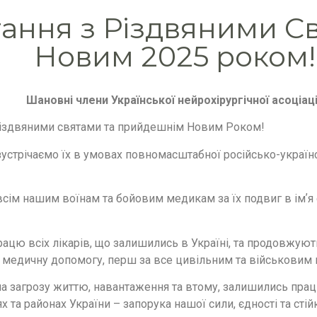
ання з Різдвяними С
Новим 2025 роком!
Шановні члени Української нейрохірургічної асоціаці
Різдвяними святами та прийдешнім Новим Роком!
 зустрічаємо їх в умовах повномасштабної російсько-українс
сім нашим воїнам та бойовим медикам за їх подвиг в імʼя
ацю всіх лікарів, що залишились в Україні, та продовжуют
 медичну допомогу, перш за все цивільним та військовим
 на загрозу життю, навантаження та втому, залишились пра
 та районах України – запорука нашої сили, єдності та стійк