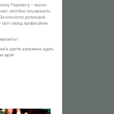
пільну Перемогу – якісно
колег, постійно поширюють
 За кількістю доповідей,
 світі серед професійних
омагають!
ʼя, щастя, витримки, вдачі,
их мрій!