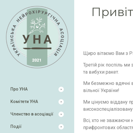
Привіт
Щиро вітаємо Вам з 
Третій рік поспіль ми
та вибухи ракет.
Ми безмежно вдячні в
Про УНА
вільної України!
Ми цінуємо віддану пр
Комітети УНА
високоспеціалізовану
Членство в асоціації
Всі, хто не зважаючи
Події
прифронтових областях