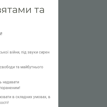
вятами та
ї!
ької війни, під звуки сирен
 свободи та майбутнього
ь надавати
 пораненим!
цювати в складних умовах, в
ості!