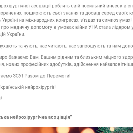
рохірургічної асоціації роблять свій посильний внесок в с
поранених, поширюють свої знання та досвід серед своїх 
 Україні на міжнародних конгресах, зʼїздах та симпозіумах!
й про медичну допомогу в умовах війни УНА стала лідером у
ій України.
лухають та чують, нас читають, нас запрошують та нам доп
иро бажаємо Вам, Вашим рідним та близьким міцного здоров
я, нових професійних здобутків, здійснення найзаповітніш
гаємо ЗСУ! Разом до Перемоги!
країнській нейрохірургії!
!
ська нейрохірургічна асоціація”