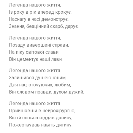
Легенда нашого життя,
Із року в рік вперед крокує,
Наснагу в часі демонструє,
Знання, безцінний скарб, дарує.
Легенда нашого життя,
Позаду вивершені справи,
На піку світової слави
Він цементує наші лави.
Легенда нашого життя
Залишився душею юним,
Для нас, оточуючих, любим,
Він словом правди, духом дужий.
Легенда нашого життя
Прийшовши в нейрохірургію,
Він їй сповна віддав данину,
Пожертвував навіть дитину.