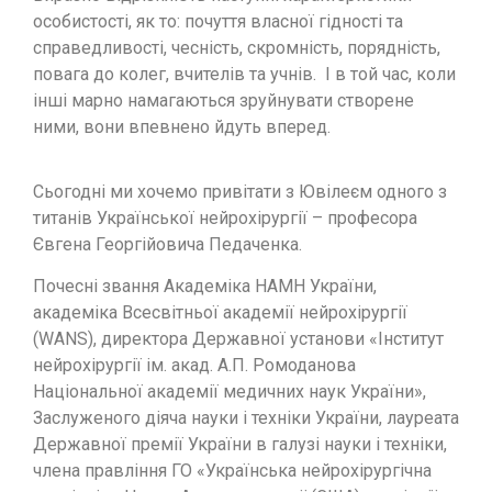
особистості, як то: почуття власної гідності та
справедливості, чесність, скромність, порядність,
повага до колег, вчителів та учнів. І в той час, коли
інші марно намагаються зруйнувати створене
ними, вони впевнено йдуть вперед.
Сьогодні ми хочемо привітати з Ювілеєм одного з
титанів Української нейрохірургії – професора
Євгена Георгійовича Педаченка.
Почесні звання Академіка НАМН України,
академіка Всесвітньої академії нейрохірургії
(WANS), директора Державної установи «Інститут
нейрохірургії ім. акад. А.П. Ромоданова
Національної академії медичних наук України»,
Заслуженого діяча науки і техніки України, лауреата
Державної премії України в галузі науки і техніки,
члена правління ГО «Українська нейрохірургічна