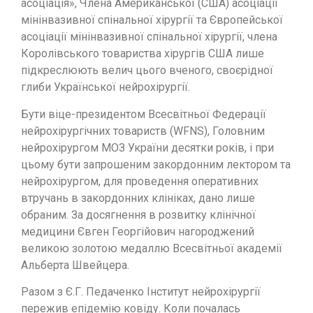
асоціація», Члена Американської (США) асоціації
мінінвазивної спінальної хірургії та Європейської
асоціації мінінвазивної спінальної хірургії, члена
Королівського товариства хірургів США лише
підкреслюють велич цього вченого, своєрідної
глиби Української нейрохірургії.
Бути віце-президентом Всесвітньої Федерації
нейрохірургічних товариств (WFNS), Головним
нейрохірургом МОЗ України десятки років, і при
цьому бути запрошеним закордонним лектором та
нейрохірургом, для проведення оперативних
втручань в закордонних клініках, дано лише
обраним. За досягнення в розвитку клінічної
медицини Євген Георгійович нагороджений
великою золотою медаллю Всесвітньої академії
Альберта Швейцера.
Разом з Є.Г. Педаченко Інститут нейрохірургії
пережив епідемію ковіду. Коли почалась