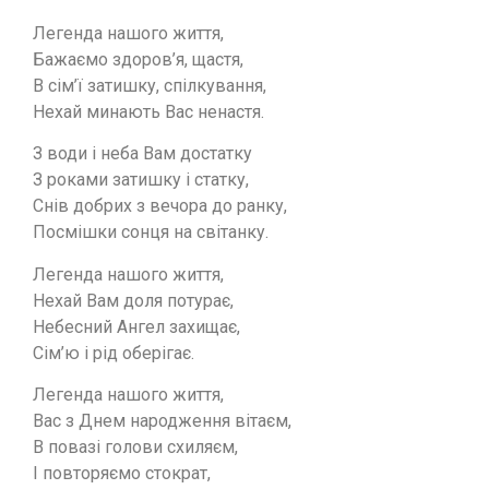
Легенда нашого життя,
Бажаємо здоров’я, щастя,
В сім’ї затишку, спілкування,
Нехай минають Вас ненастя.
З води і неба Вам достатку
З роками затишку і статку,
Снів добрих з вечора до ранку,
Посмішки сонця на світанку.
Легенда нашого життя,
Нехай Вам доля потурає,
Небесний Ангел захищає,
Сім’ю і рід оберігає.
Легенда нашого життя,
Вас з Днем народження вітаєм,
В повазі голови схиляєм,
І повторяємо стократ,