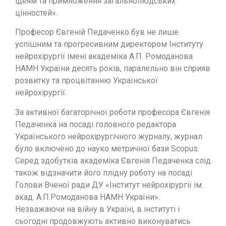
ідеям та примноження загальнолюдських
цінностей».
Професор Євгеній Педаченко був не лише
успішним та прогресивним директором Інституту
нейрохірургії імені академіка А.П. Ромоданова
НАМН України десять років, паралельно він сприяв
розвитку та процвітанню Української
нейрохірургії.
За активної багаторічної роботи професора Євгенія
Педаченка на посаді головного редактора
Українського нейрохірургічного журналу, журнал
було включено до науко метричної бази Scopus.
Серед здобутків академіка Євгенія Педаченка слід
також відзначити його плідну роботу на посаді
Голови Вченої ради ДУ «Інститут нейрохірургії ім.
акад. А.П.Ромоданова НАМН України».
Незважаючи на війну в Україні, в інституті і
сьогодні продовжують активно виконуватись