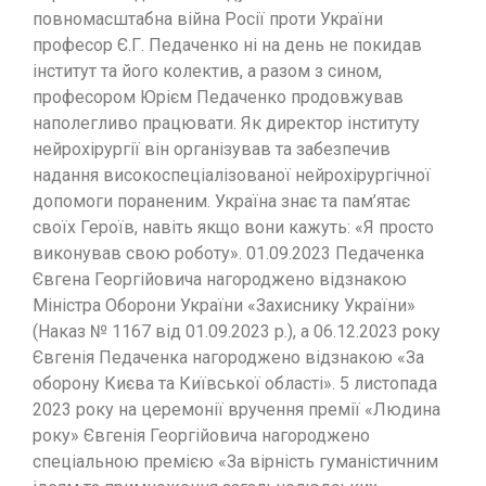
повномасштабна війна Росії проти України
професор Є.Г. Педаченко ні на день не покидав
інститут та його колектив, а разом з сином,
професором Юрієм Педаченко продовжував
наполегливо працювати. Як директор інституту
нейрохірургії він організував та забезпечив
надання високоспеціалізованої нейрохірургічної
допомоги пораненим. Україна знає та пам’ятає
своїх Героїв, навіть якщо вони кажуть: «Я просто
виконував свою роботу». 01.09.2023 Педаченка
Євгена Георгійовича нагороджено відзнакою
Міністра Оборони України «Захиснику України»
(Наказ № 1167 від 01.09.2023 р.), а 06.12.2023 року
Євгенія Педаченка нагороджено відзнакою «За
оборону Києва та Київської області». 5 листопада
2023 року на церемонії вручення премії «Людина
року» Євгенія Георгійовича нагороджено
спеціальною премією «За вірність гуманістичним