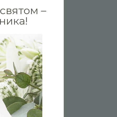
святом –
ника!