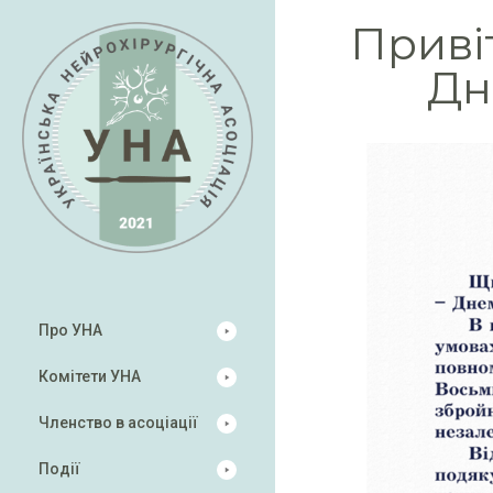
Приві
Дн
Про УНА
Комітети УНА
Членство в асоціації
Події