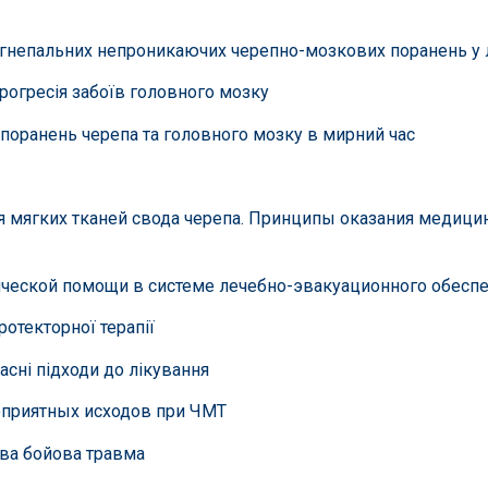
вогнепальних непроникаючих черепно-мозкових поранень у л
рогресія забоїв головного мозку
 поранень черепа та головного мозку в мирний час
 мягких тканей свода черепа. Принципы оказания медици
ической помощи в системе лечебно-эвакуационного обесп
ротекторної терапії
асні підходи до лікування
оприятных исходов при ЧМТ
ва бойова травма