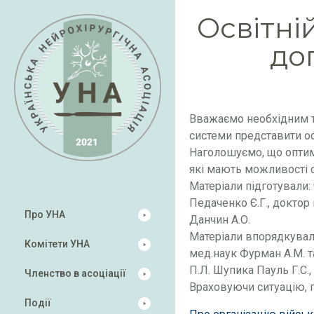
Освітні
до
Вважаємо необхідним т
системи представити ос
Наголошуємо, що оптима
які мають можливості су
Матеріали підготували:
Педаченко Є.Г., доктор 
Про УНА
Данчин А.О.
Матеріали впорядкували
Комітети УНА
мед.наук Фурман А.М. т
П.Л. Шупика Пауль Г.С.,
Членство в асоціації
Враховуючи ситуацію, 
Події