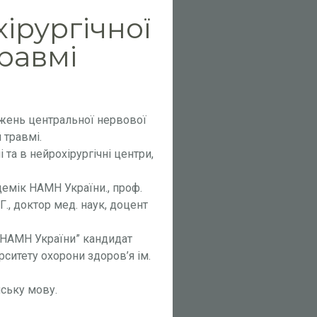
ірургічної
равмі
жень центральної нервової
 травмі.
та в нейрохірургічні центри,
демік НАМН України., проф.
Г., доктор мед. наук, доцент
а НАМН України” кандидат
рситету охорони здоров’я ім.
ську мову.