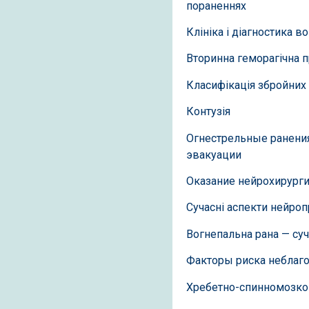
пораненнях
Клініка і діагностика 
Вторинна геморагічна п
Класифікація збройних
Контузія
Огнестрельные ранения
эвакуации
Оказание нейрохирург
Сучасні аспекти нейроп
Вогнепальна рана — суч
Факторы риска неблаг
Хребетно-спинномозко