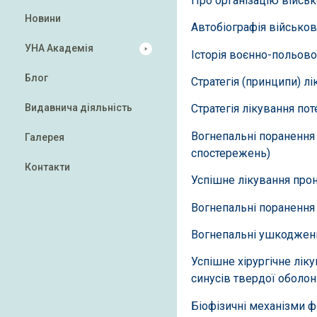
Про організацію військ
Новини
Автобіографія військов
УНА Академія
Історія воєнно-польової
Блог
Стратегія (принципи) л
Видавнича діяльність
Стратегія лікування по
Вогнепальні поранення 
Галерея
спостережень)
Контакти
Успішне лікування про
Вогнепальні поранення 
Вогнепальні ушкоджен
Успішне хірургічне лі
синусів твердої оболо
Біофізичні механізми 