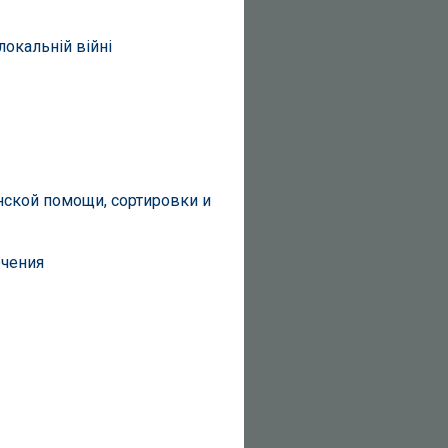
окальній війні
нской помощи, сортировки и
ечения