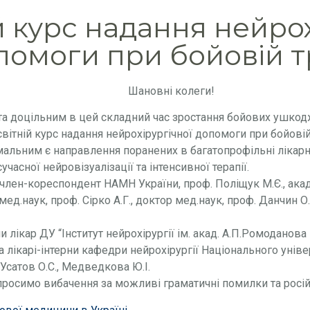
й курс надання нейрох
помоги при бойовій т
Шановні колеги!
а доцільним в цей складний час зростання бойових ушкод
вітній курс надання нейрохірургічної допомоги при бойовій
льним є направлення поранених в багатопрофільні лікарні 
часної нейровізуалізації та інтенсивної терапії.
 член-кореспондент НАМН України, проф. Поліщук М.Є., ака
мед.наук, проф. Сірко А.Г., доктор мед.наук, проф. Данчин О.
 лікар ДУ “Інститут нейрохірургії ім. акад. А.П.Ромоданов
а лікарі-інтерни кафедри нейрохірургії Національного уніве
 Усатов О.С., Медведкова Ю.І.
просимо вибачення за можливі граматичні помилки та росій