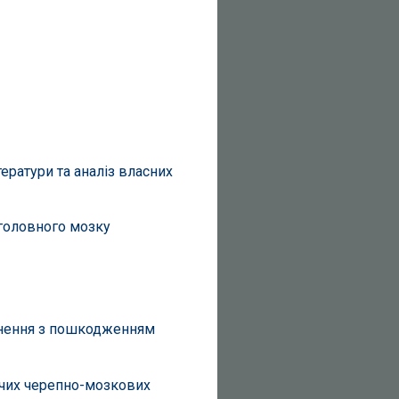
ератури та аналіз власних
 головного мозку
анення з пошкодженням
ючих черепно-мозкових