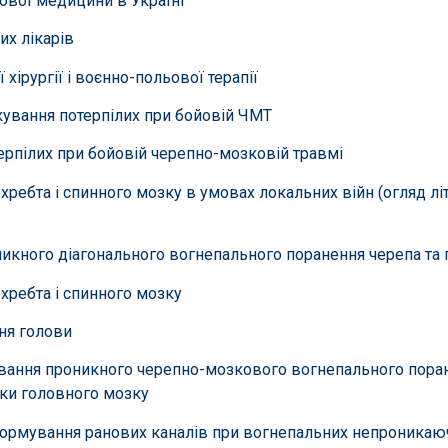
ової медицини в Україні
их лікарів
 хірургії і воєнно-польової терапії
ікування потерпілих при бойовій ЧМТ
терпілих при бойовій черепно-мозковій травмі
хребта і спинного мозку в умовах локальних війн (огляд літ
никного діагонального вогнепального поранення черепа та
хребта і спинного мозку
ня голови
кування проникного черепно-мозкового вогнепального пор
нки головного мозку
формування ранових каналів при вогнепальних непроника