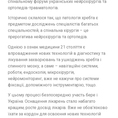
спінальному форумі українських нейрохірургів та
ортопедів-травматологів.
Історично склалося так, що патологія хребта є
предметом досліджень спеціалістів багатьох
спеціальностей, а спінальна хірургія – це
прерогатива нейрохірургів та ортопедів.
Однією з ознак медицини 21 століття є
впровадження нових технологій в діагностику та
лікування захворювань та ушкоджень хребта і
спинного мозку, а саме – навігаційні системи,
роботи, ендоскопія, мікрохірургія,
нейромоніторинг, вже не кажучи про системи
фіксації, допоміжного інструментарію, тощо.
У цьому процесі безпосередню участь бере і
Україна. Оснащення лікарень стало набагато
кращим, росте досвід лікарів. Вже не обов’язково
їхати за кордон для освоєння нових технологій