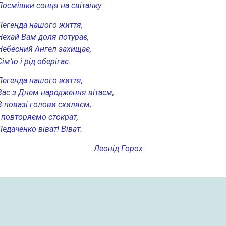
Посмішки сонця на світанку.
Легенда нашого життя,
Нехай Вам доля потурає,
Небесний Ангел захищає,
Сім’ю і рід оберігає.
Легенда нашого життя,
Вас з Днем народження вітаєм,
В повазі голови схиляєм,
І повторяємо стократ,
Педаченко віват! Віват.
Леонід Горох