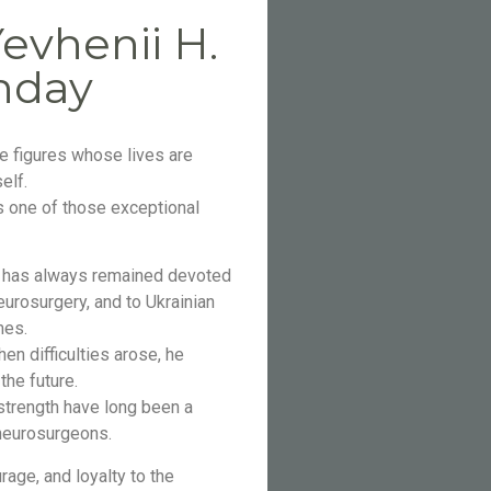
evhenii H.
hday
re figures whose lives are
elf.
 one of those exceptional
he has always remained devoted
eurosurgery, and to Ukrainian
mes.
en difficulties arose, he
the future.
 strength have long been a
 neurosurgeons.
ge, and loyalty to the