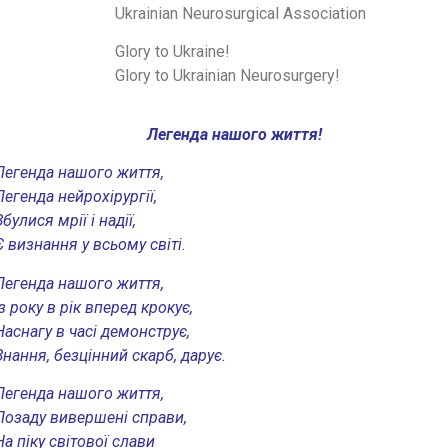
Ukrainian Neurosurgical Association
Glory to Ukraine!
Glory to Ukrainian Neurosurgery!
Легенда нашого життя!
Легенда нашого життя,
Легенда нейрохірургії,
Збулися мрії і надії,
Є визнання у всьому світі.
Легенда нашого життя,
Із року в рік вперед крокує,
Наснагу в часі демонструє,
Знання, безцінний скарб, дарує.
Легенда нашого життя,
Позаду вивершені справи,
На піку світової слави