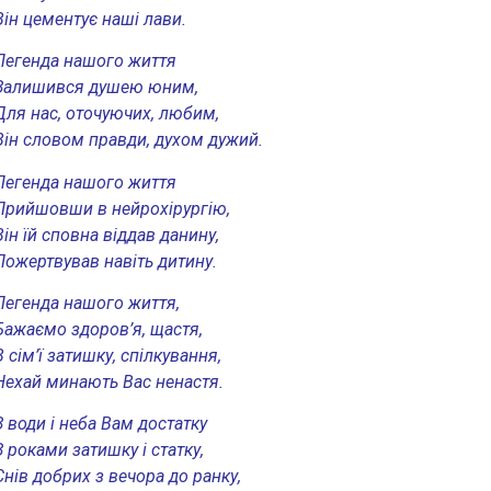
Він цементує наші лави.
Легенда нашого життя
Залишився душею юним,
Для нас, оточуючих, любим,
Він словом правди, духом дужий.
Легенда нашого життя
Прийшовши в нейрохірургію,
Він їй сповна віддав данину,
Пожертвував навіть дитину.
Легенда нашого життя,
Бажаємо здоров’я, щастя,
В сім’ї затишку, спілкування,
Нехай минають Вас ненастя.
З води і неба Вам достатку
З роками затишку і статку,
Снів добрих з вечора до ранку,