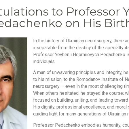
ulations to Professor Y
edachenko on His Birt
In the history of Ukrainian neurosurgery, there a
inseparable from the destiny of the specialty its
Professor Yevhenii Heorhiiovych Pedachenko is
individuals.
A man of unwavering principles and integrity, 
to his mission, to the Romodanov Institute of N
neurosurgery — even in the most challenging ti
When others hesitated, he stayed the course; wh
focused on building, uniting, and leading toward 
His dignity, professional excellence, and moral
guiding light for many generations of Ukrainian
Professor Pedachenko embodies humanity, coura