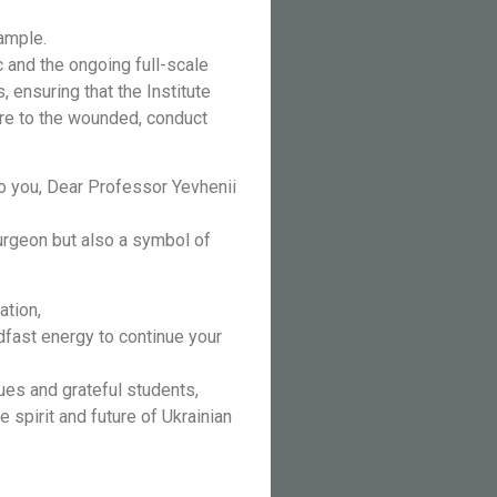
ample.
 and the ongoing full-scale
 ensuring that the Institute
re to the wounded, conduct
to you, Dear Professor Yevhenii
surgeon but also a symbol of
ation,
dfast energy to continue your
es and grateful students,
 spirit and future of Ukrainian