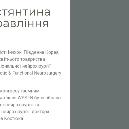
стянтина
равління
істі Інчхон, Південна Корея,
світнього товариства
іональної нейрохірургії
actic & Functional Neurosurgery
 конгресу таємним
авління WSSFN було обрано
ї нейрохірургії та
 нейрохірургії, доктора
а Костюка.