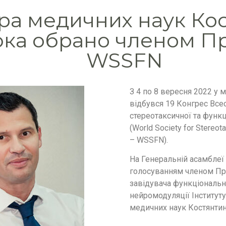
ра медичних наук Ко
ка обрано членом П
WSSFN
З 4 по 8 вересня 2022 у м
відбувся 19 Конгрес Все
стереотаксичної та функц
(World Society for Stereot
– WSSFN).
На Генеральній асамблеї
голосуванням членом Пр
завідувача функціонально
нейромодуляції Інституту
медичних наук Костянтин