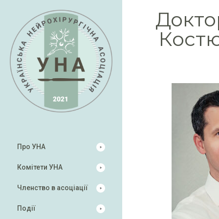
Докто
Костю
Про УНА
Комітети УНА
Членство в асоціації
Події